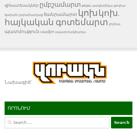
ըմբշամարտ
զինատեսակներ
թեթև ատլետիկա
թոփա-
կոխ
կոխ.
ծանրամարտ
գարան
լարախաղաց
հայկական գոտեմարտ
չուխա
պատմություն
սամբո
սպարտակիադա
Նախագիծ՝
ՈՐՈՆՈՒՄ
Search
for: