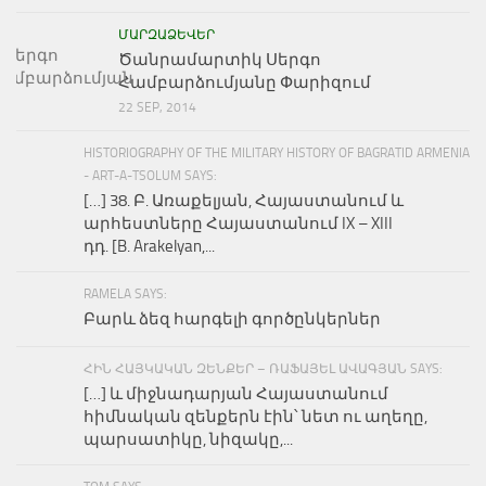
ՄԱՐԶԱՁԵՎԵՐ
Ծանրամարտիկ Սերգո
Համբարձումյանը Փարիզում
22 SEP, 2014
HISTORIOGRAPHY OF THE MILITARY HISTORY OF BAGRATID ARMENIA
- ART-A-TSOLUM SAYS:
[…] 38. Բ. Առաքելյան, Հայաստանում և
արհեստները Հայաստանում IX – XIII
դդ. [B. Arakelyan,...
RAMELA SAYS:
Բարև ձեզ հարգելի գործընկերներ
ՀԻՆ ՀԱՅԿԱԿԱՆ ԶԵՆՔԵՐ – ՌԱՖԱՅԵԼ ԱՎԱԳՅԱՆ SAYS:
[…] և միջնադարյան Հայաստանում
հիմնական զենքերն էին՝ նետ ու աղեղը,
պարսատիկը, նիզակը,...