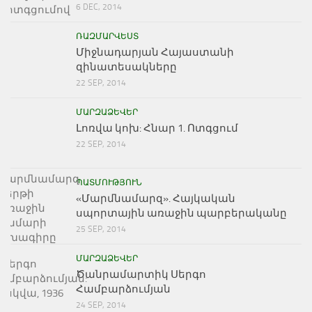
6 DEC, 2014
ՌԱԶՄԱՐՎԵՍՏ
Միջնադարյան Հայաստանի
զինատեսակները
22 SEP, 2014
ՄԱՐԶԱՁԵՎԵՐ
Լոռվա կոխ: Հնար 1. Ոտգցում
22 SEP, 2014
ՊԱՏՄՈՒԹՅՈՒՆ
«Մարմնամարզ». Հայկական
սպորտային առաջին պարբերականը
25 SEP, 2014
ՄԱՐԶԱՁԵՎԵՐ
Ծանրամարտիկ Սերգո
Համբարձումյան
24 SEP, 2014