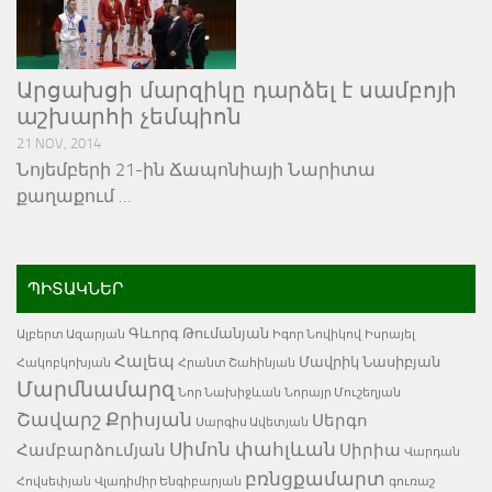
Արցախցի մարզիկը դարձել է սամբոյի
աշխարհի չեմպիոն
21 NOV, 2014
Նոյեմբերի 21-ին Ճապոնիայի Նարիտա
քաղաքում …
ՊԻՏԱԿՆԵՐ
Գևորգ Թումանյան
Ալբերտ Ազարյան
Իգոր Նովիկով
Իսրայել
Հալեպ
Մավրիկ Նասիբյան
Հակոբկոխյան
Հրանտ Շահինյան
Մարմնամարզ
Նոր Նախիջևան
Նորայր Մուշեղյան
Շավարշ Քրիսյան
Սերգո
Սարգիս Ավետյան
Սիմոն փահլևան
Համբարձումյան
Սիրիա
Վարդան
բռնցքամարտ
Հովսեփյան
Վլադիմիր Ենգիբարյան
գուռաշ