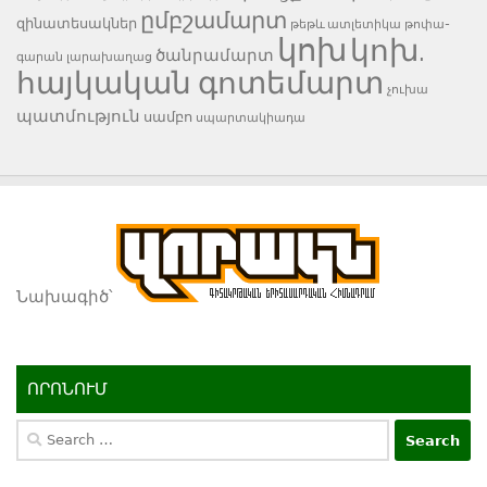
ըմբշամարտ
զինատեսակներ
թեթև ատլետիկա
թոփա-
կոխ
կոխ.
ծանրամարտ
գարան
լարախաղաց
հայկական գոտեմարտ
չուխա
պատմություն
սամբո
սպարտակիադա
Նախագիծ՝
ՈՐՈՆՈՒՄ
Search
for: