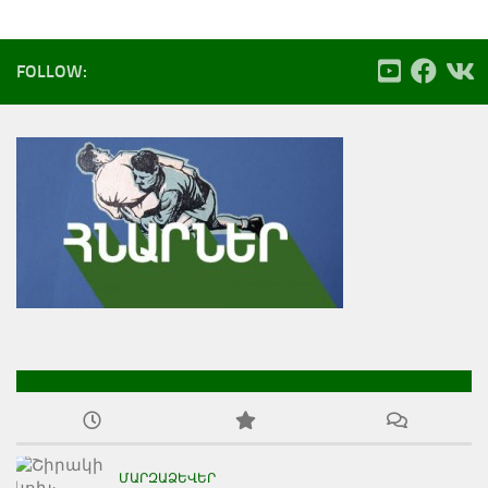
FOLLOW:
ՄԱՐԶԱՁԵՎԵՐ