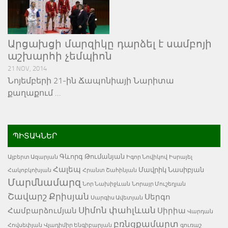
Արցախցի մարզիկը դարձել է սամբոյի
աշխարհի չեմպիոն
21 NOV, 2014
Նոյեմբերի 21-ին Ճապոնիայի Նարիտա
քաղաքում …
ՊԻՏԱԿՆԵՐ
Գևորգ Թումանյան
Ալբերտ Ազարյան
Իգոր Նովիկով
Իսրայել
Հալեպ
Մավրիկ Նասիբյան
Հակոբկոխյան
Հրանտ Շահինյան
Մարմնամարզ
Նոր Նախիջևան
Նորայր Մուշեղյան
Շավարշ Քրիսյան
Սերգո
Սարգիս Ավետյան
Սիմոն փահլևան
Համբարձումյան
Սիրիա
Վարդան
բռնցքամարտ
Հովսեփյան
Վլադիմիր Ենգիբարյան
գուռաշ