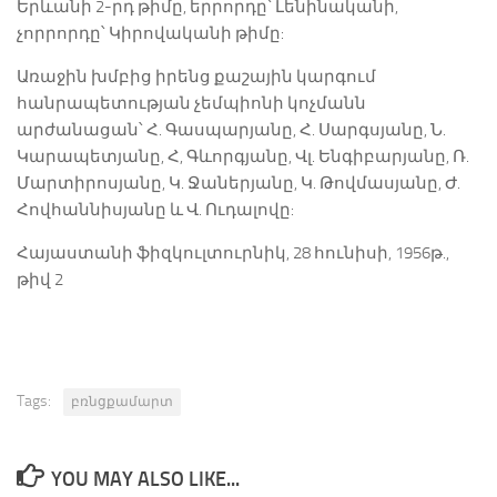
Երևանի 2-րդ թիմը, երրորդը՝ Լենինականի,
չորրորդը՝ Կիրովականի թիմը:
Առաջին խմբից իրենց քաշային կարգում
հանրապետության չեմպիոնի կոչմանն
արժանացան՝ Հ. Գասպարյանը, Հ. Սարգսյանը, Ն.
Կարապետյանը, Հ, Գևորգյանը, Վլ. Ենգիբարյանը, Ռ.
Մարտիրոսյանը, Կ. Ջաներյանը, Կ. Թովմասյանը, Ժ.
Հովհաննիսյանը և Վ. Ուդալովը:
Հայաստանի ֆիզկուլտուրնիկ, 28 հունիսի, 1956թ.,
թիվ 2
Tags:
բռնցքամարտ
YOU MAY ALSO LIKE...