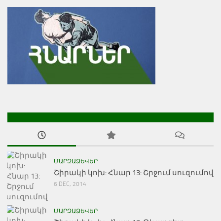
ՄԱՐԶԱՁԵՎԵՐ
Շիրակի կոխ: Հնար 13: Շրջում սուզումով
6 DEC, 2014
ՄԱՐԶԱՁԵՎԵՐ