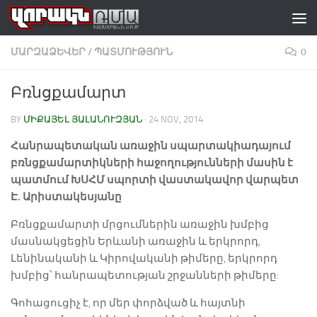
Skip to content
ՄԱՐԶԱՁԵՎԵՐ
/
ՊԱՏՄՈՒԹՅՈՒՆ
0
Բռնցքամարտ
BY
ՄԻՔԱՅԵԼ ՅԱԼԱՆՈՒԶՅԱՆ
·
24 NOV, 2014
Հանրապետական առաջին սպարտակիադայում
բռնցքամարտիկների հաջողությունների մասին է
պատմում ԽՍՀՄ սպորտի վաստակավոր վարպետ
Է. Արիստակեսյանը
Բռնցքամարտի մրցումներին առաջին խմբից
մասնակցեցին Երևանի առաջին և երկրորդ,
Լենինականի և Կիրովականի թիմերը, երկրորդ
խմբից՝ հանրապետության շրջանների թիմերը:
Գոհացուցիչ է, որ մեր փորձված և հայտնի