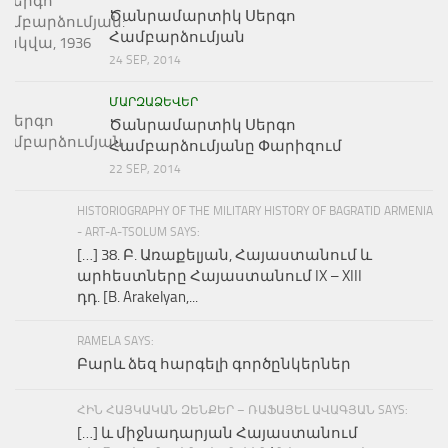
Ծանրամարտիկ Սերգո
Համբարձումյան
24 SEP, 2014
ՄԱՐԶԱՁԵՎԵՐ
Ծանրամարտիկ Սերգո
Համբարձումյանը Փարիզում
22 SEP, 2014
HISTORIOGRAPHY OF THE MILITARY HISTORY OF BAGRATID ARMENIA
- ART-A-TSOLUM SAYS:
[…] 38. Բ. Առաքելյան, Հայաստանում և
արհեստները Հայաստանում IX – XIII
դդ. [B. Arakelyan,...
RAMELA SAYS:
Բարև ձեզ հարգելի գործընկերներ
ՀԻՆ ՀԱՅԿԱԿԱՆ ԶԵՆՔԵՐ – ՌԱՖԱՅԵԼ ԱՎԱԳՅԱՆ SAYS:
[…] և միջնադարյան Հայաստանում