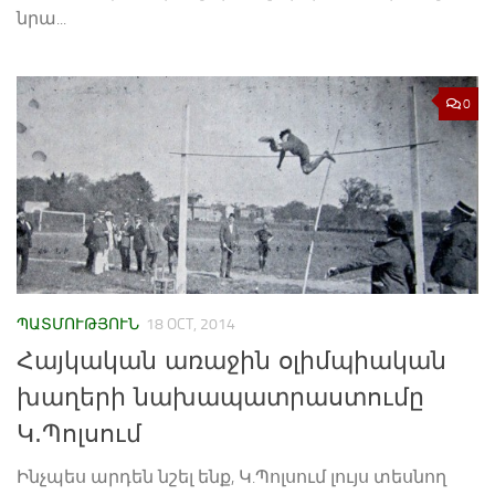
նրա...
0
ՊԱՏՄՈՒԹՅՈՒՆ
18 OCT, 2014
Հայկական առաջին օլիմպիական
խաղերի նախապատրաստումը
Կ.Պոլսում
Ինչպես արդեն նշել ենք, Կ.Պոլսում լույս տեսնող