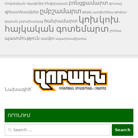
բռնցքամարտ
Հովսեփյան
Վլադիմիր Ենգիբարյան
գուռաշ
ըմբշամարտ
զինատեսակներ
թեթև ատլետիկա
թոփա-
կոխ
կոխ.
ծանրամարտ
գարան
լարախաղաց
հայկական գոտեմարտ
չուխա
պատմություն
սամբո
սպարտակիադա
Նախագիծ՝
ՈՐՈՆՈՒՄ
Search
for: