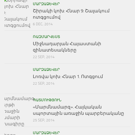
ՄԱՐԶԱՁԵՎԵՐ
Շիրակի կոխ: Հնար 9: Շալակում
ոտգցումով
6 DEC, 2014
ՌԱԶՄԱՐՎԵՍՏ
Միջնադարյան Հայաստանի
զինատեսակները
22 SEP, 2014
ՄԱՐԶԱՁԵՎԵՐ
Լոռվա կոխ: Հնար 1. Ոտգցում
22 SEP, 2014
ՊԱՏՄՈՒԹՅՈՒՆ
«Մարմնամարզ». Հայկական
սպորտային առաջին պարբերականը
25 SEP, 2014
ՄԱՐԶԱՁԵՎԵՐ