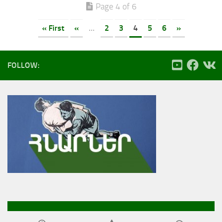
Page 4 of 6
« First
«
...
2
3
4
5
6
»
FOLLOW: