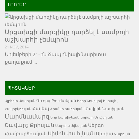
ԼՈՒՐԵՐ
Արցախցի մարզիկը դարձել է սամբոյի
աշխարհի չեմպիոն
21 NOV, 2014
Նոյեմբերի 21-ին Ճապոնիայի Նարիտա
քաղաքում …
ՊԻՏԱԿՆԵՐ
Գևորգ Թումանյան
Ալբերտ Ազարյան
Իգոր Նովիկով
Իսրայել
Հալեպ
Մավրիկ Նասիբյան
Հակոբկոխյան
Հրանտ Շահինյան
Մարմնամարզ
Նոր Նախիջևան
Նորայր Մուշեղյան
Շավարշ Քրիսյան
Սերգո
Սարգիս Ավետյան
Սիմոն փահլևան
Համբարձումյան
Սիրիա
Վարդան